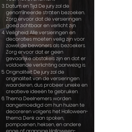
Datum en Tijd: De jury zal de
genomineerde straten bezoeken..
Zorg ervoor dat de versieringen
goed zichtbaar en verlicht zijn.
Veiligheid: Alle versieringen en
decoraties moeten veilig zijn voor
zowel de bewoners als bezoekers.
Zorg ervoor dat er geen
gevaarlijke obstakels zijn en dat er
voldoende verlichting aanwezig is.
Originaliteit: De jury zal de
originaliteit van de versieringen
waarderen, dus probeer unieke en
creatieve ideeën te gebruiken.
Thema: Deelnemers worden
aangemoedigd om hun huizen te
decoreren volgens het Halloween-
thema. Denk aan spoken,
pompoenen, heksen, en andere
enge of grappige Halloween-