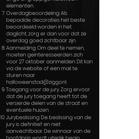
elementen.
Overdagbeoordeling: Als
bepaalde decoraties het beste
beoordeeld worden in het
daglicht, zorg er dan voor dat ze
overdag goed zichtbaar zijn.
Aanmelding: Om deel te nemen,
moeten geïnteresseerden zich
voor 27 oktober aanmelden. Dit kan
via de website of een mail te
sturen naar
halloweenstad@ziggo.nl
Toegang voor de jury: Zorg ervoor
dat de jury toegang heeft tot de
versierde delen van de straat en
eventuele huizen.
Jurybeslissing: De beslissing van de
jury is definitief en niet
aanvechtbaar. De winnaar van de
hoofdprijs wordt uiterlijk begin