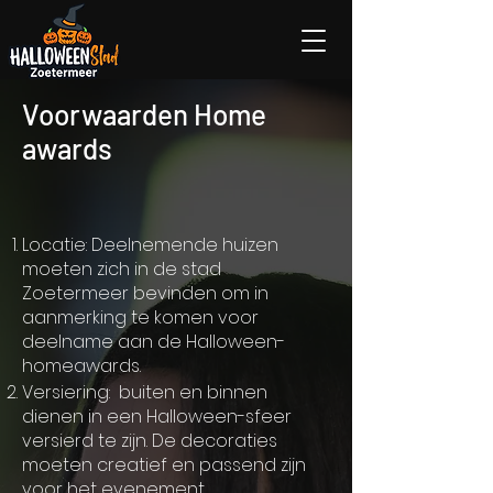
Voorwaarden Home
awards
Locatie: Deelnemende huizen
moeten zich in de stad
Zoetermeer bevinden om in
aanmerking te komen voor
deelname aan de Halloween-
homeawards.
Versiering: buiten en binnen
dienen in een Halloween-sfeer
versierd te zijn. De decoraties
moeten creatief en passend zijn
voor het evenement.